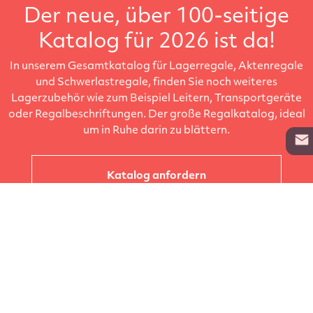
Der neue, über 100-seitige
Katalog für 2026 ist da!
In unserem Gesamtkatalog für Lagerregale, Aktenregale
und Schwerlastregale, finden Sie noch weiteres
Lagerzubehör wie zum Beispiel Leitern, Transportgeräte
oder Regalbeschriftungen. Der große Regalkatalog, ideal
um in Ruhe darin zu blättern.
Katalog anfordern
Unternehmen
Kataloge
Produkte
Info zur Lieferung