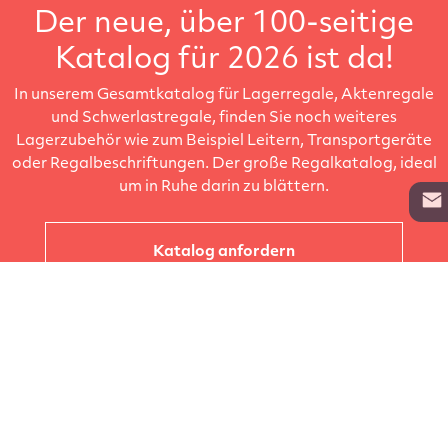
Der neue, über 100-seitige
Katalog für 2026 ist da!
In unserem Gesamtkatalog für Lagerregale, Aktenregale
und Schwerlastregale, finden Sie noch weiteres
Lagerzubehör wie zum Beispiel Leitern, Transportgeräte
oder Regalbeschriftungen. Der große Regalkatalog, ideal
um in Ruhe darin zu blättern.
Katalog anfordern
Unternehmen
Kataloge
Produkte
Info zur Lieferung