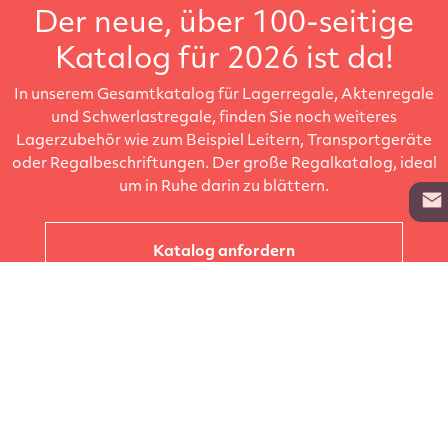
Der neue, über 100-seitige
Katalog für 2026 ist da!
In unserem Gesamtkatalog für Lagerregale, Aktenregale
und Schwerlastregale, finden Sie noch weiteres
Lagerzubehör wie zum Beispiel Leitern, Transportgeräte
oder Regalbeschriftungen. Der große Regalkatalog, ideal
um in Ruhe darin zu blättern.
Katalog anfordern
Unternehmen
Kataloge
Produkte
Info zur Lieferung