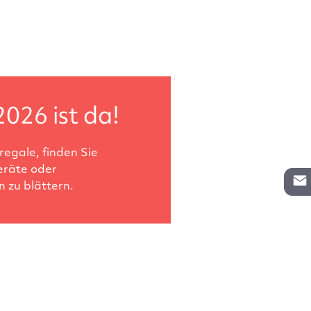
2026 ist da!
egale, finden Sie
eräte oder
 zu blättern.