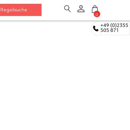
Regalsuche
0
+49 (0)2355
505 871