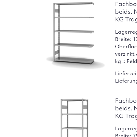
Fachbo
beids. 
KG Tra
Lagerre
Breite: 
Oberfläc
verzinkt
kg :: Fel
Lieferzei
Lieferun
Fachbo
beids. 
KG Tra
Lagerre
Breite: 