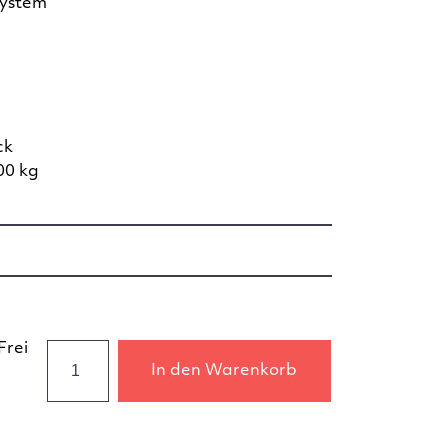
system
ck
00 kg
Frei
In den Warenkorb