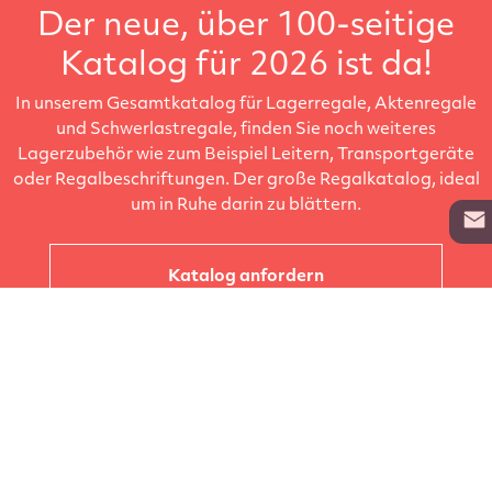
Der neue, über 100-seitige
Katalog für 2026 ist da!
In unserem Gesamtkatalog für Lagerregale, Aktenregale
und Schwerlastregale, finden Sie noch weiteres
Lagerzubehör wie zum Beispiel Leitern, Transportgeräte
oder Regalbeschriftungen. Der große Regalkatalog, ideal
um in Ruhe darin zu blättern.
Katalog anfordern
Unternehmen
Kataloge
Produkte
Info zur Lieferung