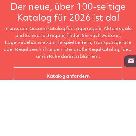
Der neue, über 100-seitige
Katalog für 2026 ist da!
In unserem Gesamtkatalog für Lagerregale, Aktenregale
und Schwerlastregale, finden Sie noch weiteres
Lagerzubehör wie zum Beispiel Leitern, Transportgeräte
oder Regalbeschriftungen. Der große Regalkatalog, ideal
um in Ruhe darin zu blättern.
Katalog anfordern
Unternehmen
Kataloge
Produkte
Info zur Lieferung