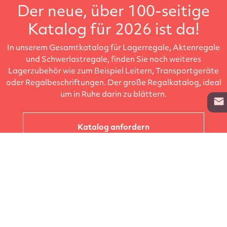
Der neue, über 100-seitige
Katalog für 2026 ist da!
In unserem Gesamtkatalog für Lagerregale, Aktenregale
und Schwerlastregale, finden Sie noch weiteres
Lagerzubehör wie zum Beispiel Leitern, Transportgeräte
oder Regalbeschriftungen. Der große Regalkatalog, ideal
um in Ruhe darin zu blättern.
Katalog anfordern
Unternehmen
Kataloge
Produkte
Info zur Lieferung