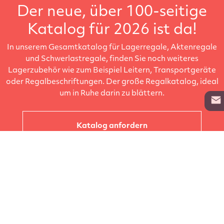
Der neue, über 100-seitige
Katalog für 2026 ist da!
In unserem Gesamtkatalog für Lagerregale, Aktenregale
und Schwerlastregale, finden Sie noch weiteres
Lagerzubehör wie zum Beispiel Leitern, Transportgeräte
oder Regalbeschriftungen. Der große Regalkatalog, ideal
um in Ruhe darin zu blättern.
Katalog anfordern
Unternehmen
Kataloge
Produkte
Info zur Lieferung