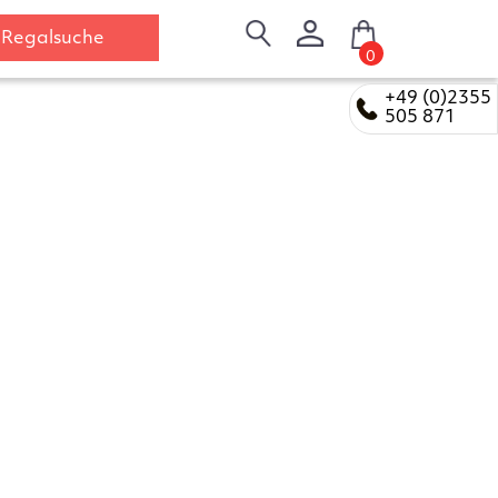
Regalsuche
0
+49 (0)2355
505 871