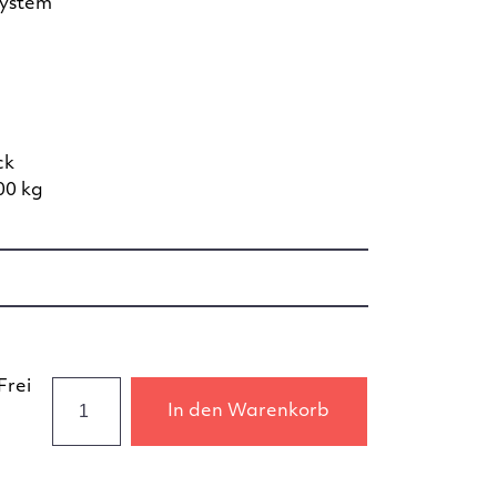
system
ck
00 kg
Frei
In den Warenkorb