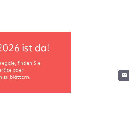
2026 ist da!
egale, finden Sie
eräte oder
 zu blättern.