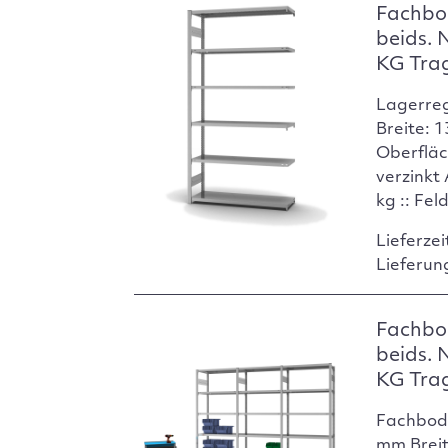
Fachbo
beids. 
KG Tra
Lagerre
Breite: 
Oberfläc
verzinkt
kg :: Fel
Lieferzei
Lieferun
Fachbo
beids. 
KG Tra
Fachbod
mm Breit