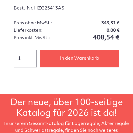
Best.-Nr. HZG25413AS
Preis ohne MwSt.:
343,31 €
Lieferkosten:
0.00 €
408,54 €
Preis inkl. MwSt.:
In den Warenkorb
Der neue, über 100-seitige
Katalog für 2026 ist da!
In unserem Gesamtkatalog für Lagerregale, Aktenregale
und Schwerlastregale, finden Sie noch weiteres