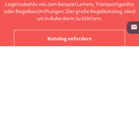
Lagerzubehör wie zum Beispiel Leitern, Transportgeräte
oder Regalbeschriftungen. Der große Regalkatalog, ideal
um in Ruhe darin zu blättern.
Katalog anfordern
Unternehmen
Kataloge
Produkte
Info zur Lieferung
Kontakt
Vertragsabschluss
Auftrag widerrufen
AGB