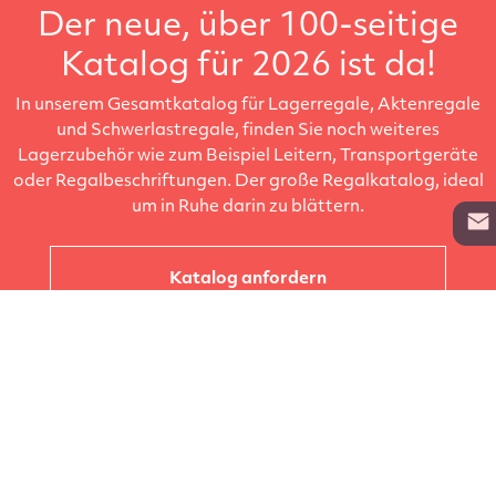
Der neue, über 100-seitige
Katalog für 2026 ist da!
In unserem Gesamtkatalog für Lagerregale, Aktenregale
und Schwerlastregale, finden Sie noch weiteres
Lagerzubehör wie zum Beispiel Leitern, Transportgeräte
oder Regalbeschriftungen. Der große Regalkatalog, ideal
um in Ruhe darin zu blättern.
Katalog anfordern
Unternehmen
Kataloge
Produkte
Info zur Lieferung