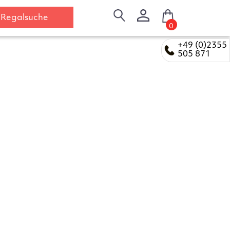
Regalsuche
0
+49 (0)2355
505 871