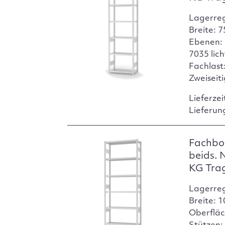
Lagerre
Breite: 
Ebenen: 
7035 lic
Fachlast:
Zweiseit
Lieferzei
Lieferun
Fachbo
beids. 
KG Tra
Lagerre
Breite: 
Oberfläc