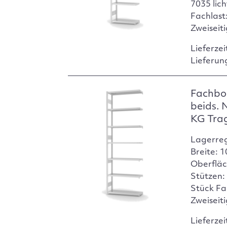
7035 lic
Fachlast:
Zweiseit
Lieferzei
Lieferun
Fachbo
beids. 
KG Tra
Lagerre
Breite: 
Oberfläc
Stützen:
Stück Fa
Zweiseit
Lieferzei