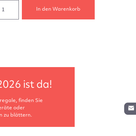
In den Warenkorb
2026 ist da!
egale, finden Sie
eräte oder
 zu blättern.