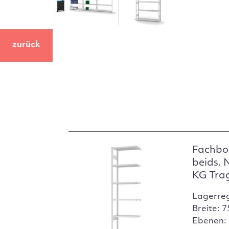
zurück
Fachbo
beids. 
KG Tra
Lagerre
Breite: 
Ebenen: 