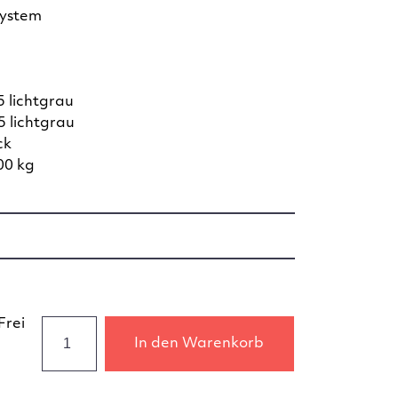
system
 lichtgrau
 lichtgrau
ck
00 kg
Frei
In den Warenkorb