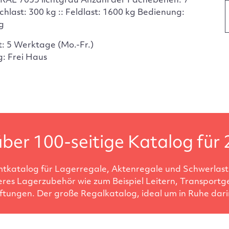
 RAL 7035 lichtgrau Anzahl der Fachebenen: 7
chlast: 300 kg :: Feldlast: 1600 kg Bedienung:
ig
t: 5 Werktage (Mo.-Fr.)
g: Frei Haus
ber 100-seitige Katalog für 
tkatalog für Lagerregale, Aktenregale und Schwerlastr
eres Lagerzubehör wie zum Beispiel Leitern, Transportg
ftungen. Der große Regalkatalog, ideal um in Ruhe darin