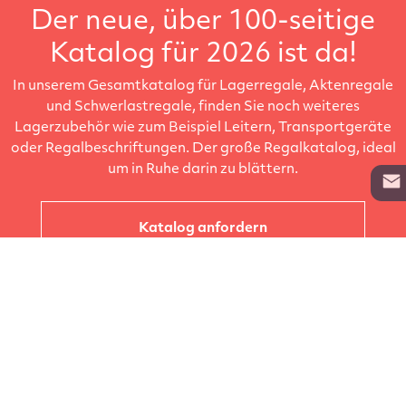
Der neue, über 100-seitige
Katalog für 2026 ist da!
In unserem Gesamtkatalog für Lagerregale, Aktenregale
und Schwerlastregale, finden Sie noch weiteres
Lagerzubehör wie zum Beispiel Leitern, Transportgeräte
oder Regalbeschriftungen. Der große Regalkatalog, ideal
um in Ruhe darin zu blättern.
Katalog anfordern
Unternehmen
Kataloge
Produkte
Info zur Lieferung