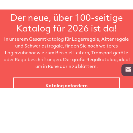
Der neue, über 100-seitige
Katalog für 2026 ist da!
In unserem Gesamtkatalog für Lagerregale, Aktenregale
und Schwerlastregale, finden Sie noch weiteres
Lagerzubehör wie zum Beispiel Leitern, Transportgeräte
oder Regalbeschriftungen. Der große Regalkatalog, ideal
um in Ruhe darin zu blättern.
Katalog anfordern
Unternehmen
Kataloge