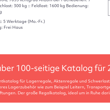
 RAL 7035 lichtgrau Anzahl der Fachebenen: 7
chlast: 300 kg :: Feldlast: 1600 kg Bedienung:
ig
t: 5 Werktage (Mo.-Fr.)
g: Frei Haus
ber 100-seitige Katalog für 
tkatalog für Lagerregale, Aktenregale und Schwerlastr
eres Lagerzubehör wie zum Beispiel Leitern, Transportg
ftungen. Der große Regalkatalog, ideal um in Ruhe darin