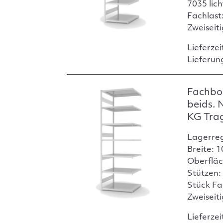
7035 lic
Fachlast:
Zweiseit
Lieferzei
Lieferun
Fachbo
beids. 
KG Tra
Lagerre
Breite: 
Oberfläc
Stützen:
Stück Fa
Zweiseit
Lieferzei