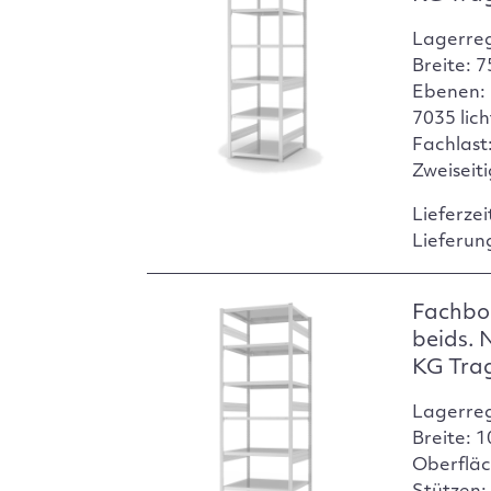
Lagerre
Breite: 
Ebenen: 
7035 lic
Fachlast:
Zweiseit
Lieferzei
Lieferun
Fachbo
beids. 
KG Tra
Lagerre
Breite: 
Oberfläc