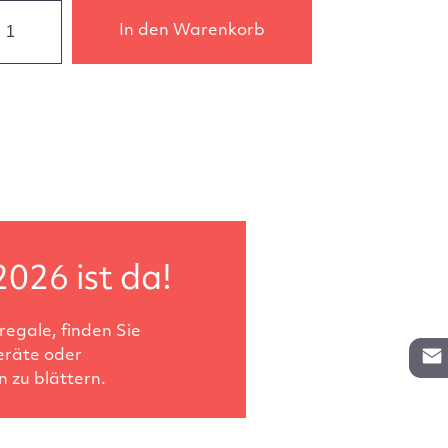
In den Warenkorb
2026 ist da!
egale, finden Sie
eräte oder
 zu blättern.