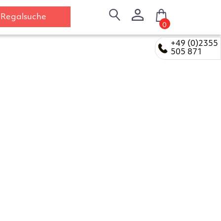
Regalsuche
0
+49 (0)2355
505 871