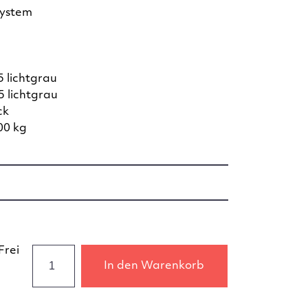
system
 lichtgrau
 lichtgrau
ck
00 kg
Frei
In den Warenkorb