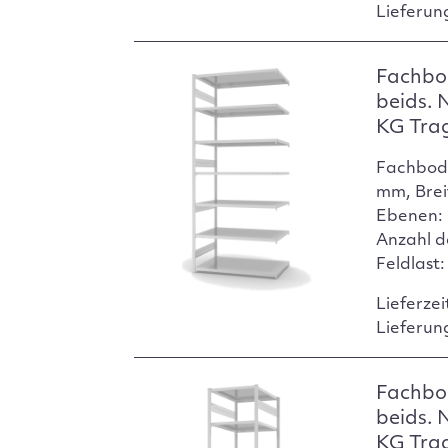
Lieferun
Fachbo
beids. 
KG Tra
Fachbod
mm, Brei
Ebenen: 
Anzahl d
Feldlast
Lieferzei
Lieferun
Fachbo
beids. 
KG Tra