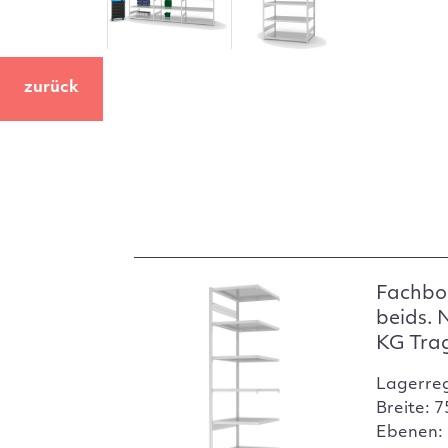
zurück
Fachbo
beids. 
KG Tra
Lagerre
Breite: 
Ebenen: 