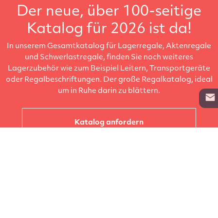
Der neue, über 100-seitige
Katalog für 2026 ist da!
In unserem Gesamtkatalog für Lagerregale, Aktenregale
und Schwerlastregale, finden Sie noch weiteres
Lagerzubehör wie zum Beispiel Leitern, Transportgeräte
oder Regalbeschriftungen. Der große Regalkatalog, ideal
um in Ruhe darin zu blättern.
Katalog anfordern
Unternehmen
Kataloge
Produkte
Info zur Lieferung