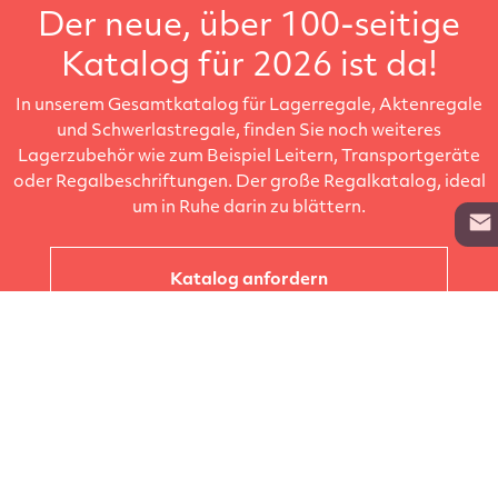
Der neue, über 100-seitige
Katalog für 2026 ist da!
In unserem Gesamtkatalog für Lagerregale, Aktenregale
und Schwerlastregale, finden Sie noch weiteres
Lagerzubehör wie zum Beispiel Leitern, Transportgeräte
oder Regalbeschriftungen. Der große Regalkatalog, ideal
um in Ruhe darin zu blättern.
Katalog anfordern
Unternehmen
Kataloge
Produkte
Info zur Lieferung