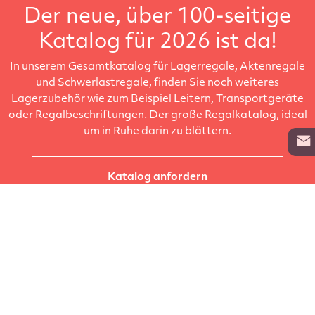
Der neue, über 100-seitige
Katalog für 2026 ist da!
In unserem Gesamtkatalog für Lagerregale, Aktenregale
und Schwerlastregale, finden Sie noch weiteres
Lagerzubehör wie zum Beispiel Leitern, Transportgeräte
oder Regalbeschriftungen. Der große Regalkatalog, ideal
um in Ruhe darin zu blättern.
Katalog anfordern
Unternehmen
Kataloge
Produkte
Info zur Lieferung