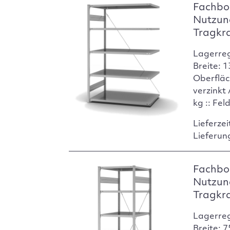
Fachbo
Nutzun
Tragkr
Lagerre
Breite: 
Oberfläc
verzinkt
kg :: Fel
Lieferzei
Lieferun
Fachbod
Nutzun
Tragkr
Lagerre
Breite: 