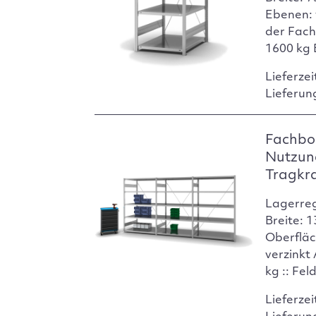
Ebenen: 
der Fach
1600 kg 
Lieferzei
Lieferun
Fachbod
Nutzun
Tragkr
Lagerre
Breite: 
Oberfläc
verzinkt
kg :: Fel
Lieferzei