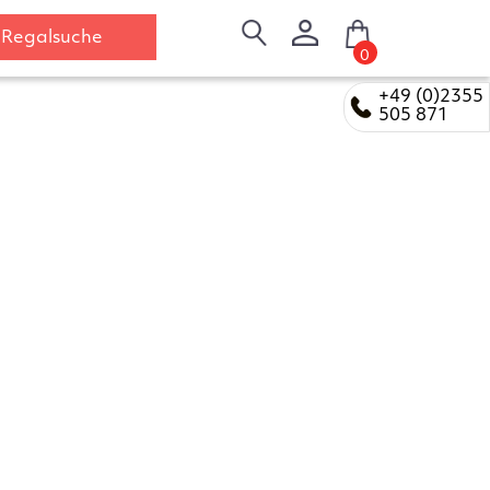
Regalsuche
0
+49 (0)2355
505 871