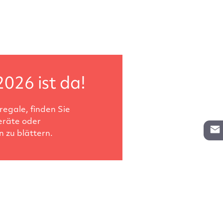
2026 ist da!
egale, finden Sie
eräte oder
 zu blättern.