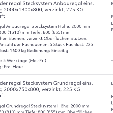
denregal Stecksystem Anbauregal eins.
g 2000x1300x800, verzinkt, 225 KG
aft
gal Anbauregal Stecksystem Höhe: 2000 mm
P
1300 (1310) mm Tiefe: 800 (835) mm
hen Ebenen: verzinkt Oberflächen Stützen:
 Anzahl der Fachebenen: 5 Stück Fachlast: 225
dlast: 1600 kg Bedienung: Einseitig
t: 5 Werktage (Mo.-Fr.)
g: Frei Haus
enregal Stecksystem Grundregal eins.
g 2000x750x800, verzinkt, 225 KG
aft
gal Grundregal Stecksystem Höhe: 2000 mm
P
750 (810) mm Tiefe: 800 (835) mm Oberflächen