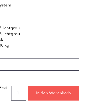
system
 lichtgrau
 lichtgrau
ck
00 kg
Frei
In den Warenkorb