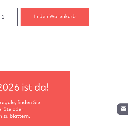
In den Warenkorb
2026 ist da!
egale, finden Sie
eräte oder
 zu blättern.