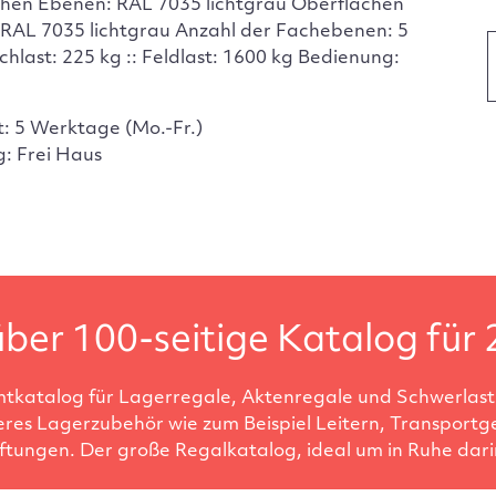
hen Ebenen: RAL 7035 lichtgrau Oberflächen
 RAL 7035 lichtgrau Anzahl der Fachebenen: 5
chlast: 225 kg :: Feldlast: 1600 kg Bedienung:
t: 5 Werktage (Mo.-Fr.)
g: Frei Haus
ber 100-seitige Katalog für 
tkatalog für Lagerregale, Aktenregale und Schwerlastr
eres Lagerzubehör wie zum Beispiel Leitern, Transportg
ftungen. Der große Regalkatalog, ideal um in Ruhe darin