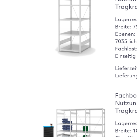
Tragkr
Lagerre
Breite: 
Ebenen: 
7035 lic
Fachlast:
Einseitig
Lieferzei
Lieferun
Fachbod
Nutzun
Tragkr
Lagerre
Breite: 