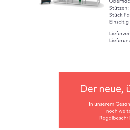
Oberfläc
Stützen:
Stück Fa
Einseitig
Lieferzei
Lieferun
Der neue, ü
In unserem Gesam
noch weit
Regalbeschri