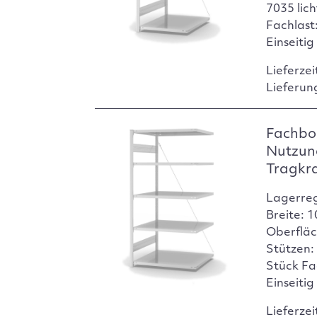
7035 lic
Fachlast:
Einseitig
Lieferzei
Lieferun
Fachbo
Nutzun
Tragkr
Lagerre
Breite: 
Oberfläc
Stützen:
Stück Fa
Einseitig
Lieferzei