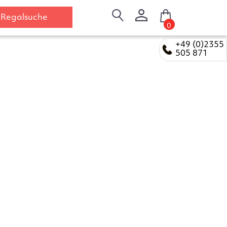
Regalsuche
0
+49 (0)2355
505 871