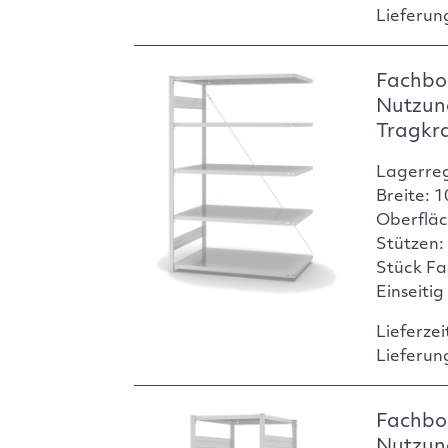
Lieferun
Fachbo
Nutzun
Tragkr
Lagerre
Breite: 
Oberfläc
Stützen:
Stück Fa
Einseitig
Lieferzei
Lieferun
Fachbod
Nutzun