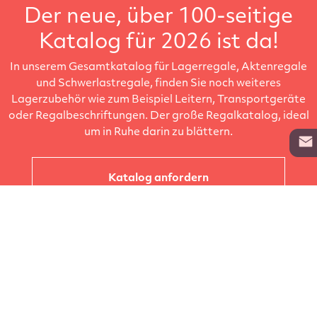
Der neue, über 100-seitige
Katalog für 2026 ist da!
In unserem Gesamtkatalog für Lagerregale, Aktenregale
und Schwerlastregale, finden Sie noch weiteres
Lagerzubehör wie zum Beispiel Leitern, Transportgeräte
oder Regalbeschriftungen. Der große Regalkatalog, ideal
um in Ruhe darin zu blättern.
Katalog anfordern
Unternehmen
Kataloge
Produkte
Info zur Lieferung