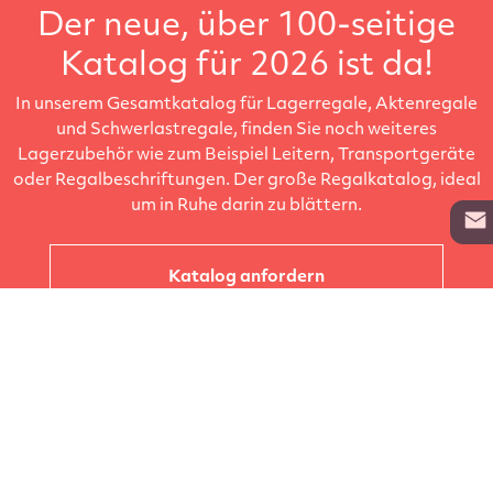
Der neue, über 100-seitige
Katalog für 2026 ist da!
In unserem Gesamtkatalog für Lagerregale, Aktenregale
und Schwerlastregale, finden Sie noch weiteres
Lagerzubehör wie zum Beispiel Leitern, Transportgeräte
oder Regalbeschriftungen. Der große Regalkatalog, ideal
um in Ruhe darin zu blättern.
Katalog anfordern
Unternehmen
Kataloge
Produkte
Info zur Lieferung