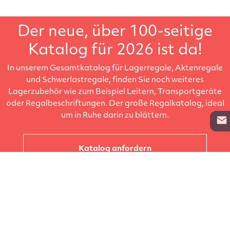
Der neue, über 100-seitige
Katalog für 2026 ist da!
In unserem Gesamtkatalog für Lagerregale, Aktenregale
und Schwerlastregale, finden Sie noch weiteres
Lagerzubehör wie zum Beispiel Leitern, Transportgeräte
oder Regalbeschriftungen. Der große Regalkatalog, ideal
um in Ruhe darin zu blättern.
Katalog anfordern
Unternehmen
Kataloge