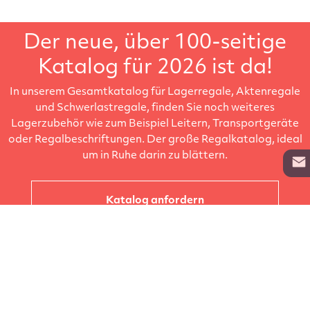
Der neue, über 100-seitige
Katalog für 2026 ist da!
In unserem Gesamtkatalog für Lagerregale, Aktenregale
und Schwerlastregale, finden Sie noch weiteres
Lagerzubehör wie zum Beispiel Leitern, Transportgeräte
oder Regalbeschriftungen. Der große Regalkatalog, ideal
um in Ruhe darin zu blättern.
Katalog anfordern
Unternehmen
Kataloge