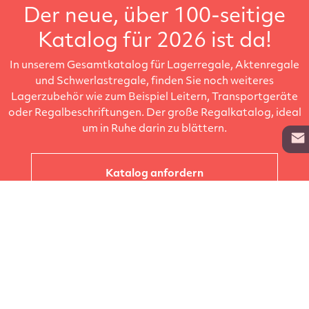
Der neue, über 100-seitige
Katalog für 2026 ist da!
In unserem Gesamtkatalog für Lagerregale, Aktenregale
und Schwerlastregale, finden Sie noch weiteres
Lagerzubehör wie zum Beispiel Leitern, Transportgeräte
oder Regalbeschriftungen. Der große Regalkatalog, ideal
um in Ruhe darin zu blättern.
Katalog anfordern
Unternehmen
Kataloge
Produkte
Info zur Lieferung