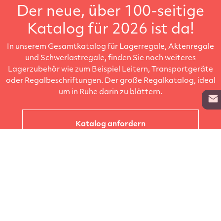
Der neue, über 100-seitige
Katalog für 2026 ist da!
In unserem Gesamtkatalog für Lagerregale, Aktenregale
und Schwerlastregale, finden Sie noch weiteres
Lagerzubehör wie zum Beispiel Leitern, Transportgeräte
oder Regalbeschriftungen. Der große Regalkatalog, ideal
um in Ruhe darin zu blättern.
Katalog anfordern
Unternehmen
Kataloge
Produkte
Info zur Lieferung