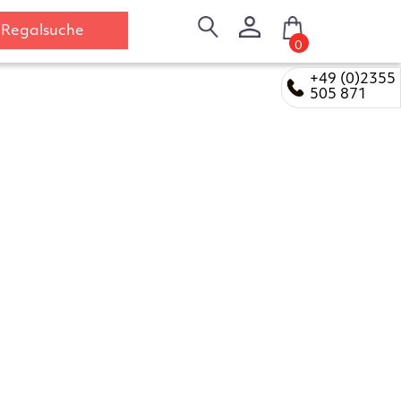
Regalsuche
0
+49 (0)2355
505 871