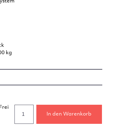
system
ck
00 kg
Frei
In den Warenkorb