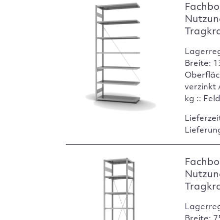
Fachbo
Nutzun
Tragkr
Lagerre
Breite: 
Oberfläc
verzinkt
kg :: Fel
Lieferzei
Lieferun
Fachbod
Nutzun
Tragkr
Lagerre
Breite: 