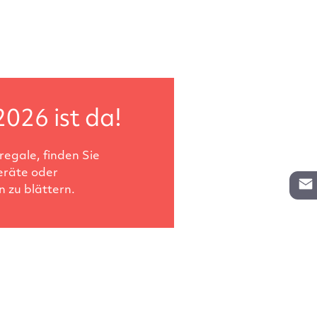
2026 ist da!
egale, finden Sie
eräte oder
 zu blättern.