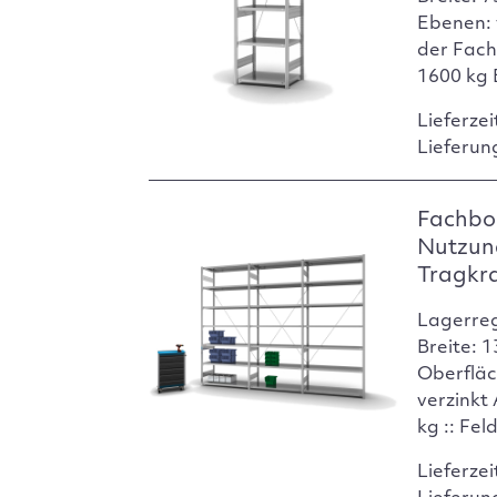
Ebenen: 
der Fach
1600 kg 
Lieferzei
Lieferun
Fachbod
Nutzun
Tragkr
Lagerre
Breite: 
Oberfläc
verzinkt
kg :: Fel
Lieferzei