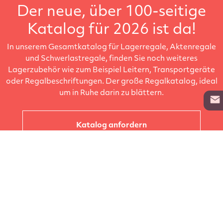
Der neue, über 100-seitige
Katalog für 2026 ist da!
In unserem Gesamtkatalog für Lagerregale, Aktenregale
und Schwerlastregale, finden Sie noch weiteres
Lagerzubehör wie zum Beispiel Leitern, Transportgeräte
oder Regalbeschriftungen. Der große Regalkatalog, ideal
um in Ruhe darin zu blättern.
Katalog anfordern
Unternehmen
Kataloge
Produkte
Info zur Lieferung