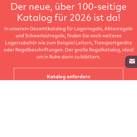
Der neue, über 100-seitige
Katalog für 2026 ist da!
In unserem Gesamtkatalog für Lagerregale, Aktenregale
und Schwerlastregale, finden Sie noch weiteres
Lagerzubehör wie zum Beispiel Leitern, Transportgeräte
oder Regalbeschriftungen. Der große Regalkatalog, ideal
um in Ruhe darin zu blättern.
Katalog anfordern
Unternehmen
Kataloge
Produkte
Info zur Lieferung