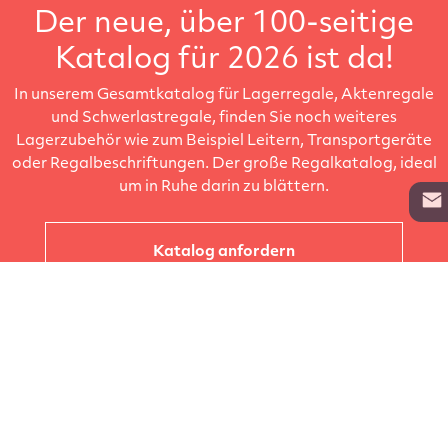
Der neue, über 100-seitige
Katalog für 2026 ist da!
In unserem Gesamtkatalog für Lagerregale, Aktenregale
und Schwerlastregale, finden Sie noch weiteres
Lagerzubehör wie zum Beispiel Leitern, Transportgeräte
oder Regalbeschriftungen. Der große Regalkatalog, ideal
um in Ruhe darin zu blättern.
Katalog anfordern
Unternehmen
Kataloge
Produkte
Info zur Lieferung