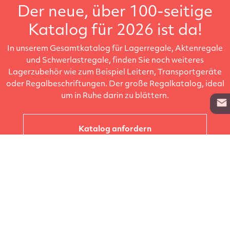
Der neue, über 100-seitige
Katalog für 2026 ist da!
In unserem Gesamtkatalog für Lagerregale, Aktenregale
und Schwerlastregale, finden Sie noch weiteres
Lagerzubehör wie zum Beispiel Leitern, Transportgeräte
oder Regalbeschriftungen. Der große Regalkatalog, ideal
um in Ruhe darin zu blättern.
Katalog anfordern
Unternehmen
Kataloge
Produkte
Info zur Lieferung