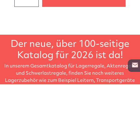
Der neue, über 100-seitige
Katalog für 2026 ist da!
In unserem Gesamtkatalog für Lagerregale, Aktenregale
und Schwerlastregale, finden Sie noch weiteres
Lagerzubehör wie zum Beispiel Leitern, Transportgeräte
oder Regalbeschriftungen. Der große Regalkatalog, ideal
um in Ruhe darin zu blättern.
Katalog anfordern