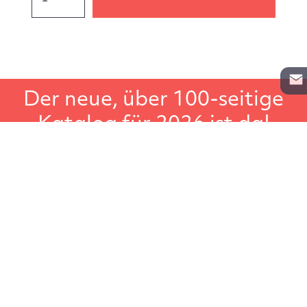
Der neue, über 100-seitige
Katalog für 2026 ist da!
In unserem Gesamtkatalog für Lagerregale, Aktenregale
und Schwerlastregale, finden Sie noch weiteres
Lagerzubehör wie zum Beispiel Leitern, Transportgeräte
oder Regalbeschriftungen. Der große Regalkatalog, ideal
um in Ruhe darin zu blättern.
Katalog anfordern