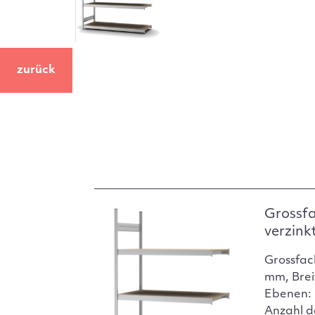
zurück
Grossf
verzink
Grossfac
mm, Brei
Ebenen: 
Anzahl d