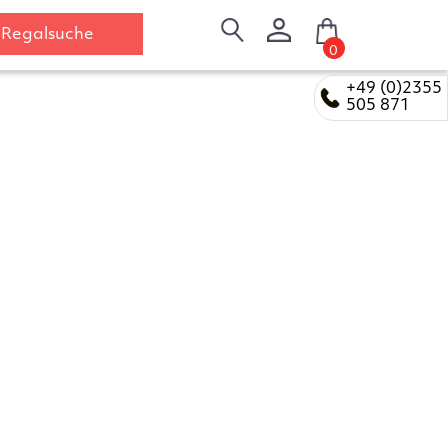
Regalsuche
0
+49 (0)2355
505 871