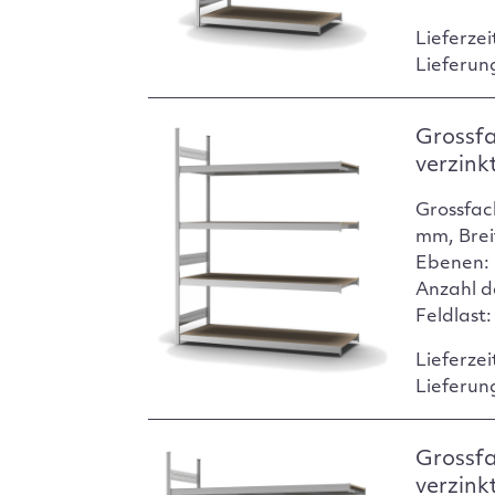
Lieferzei
Lieferun
Grossf
verzink
Grossfac
mm, Brei
Ebenen: 
Anzahl d
Feldlast
Lieferzei
Lieferun
Grossf
verzink