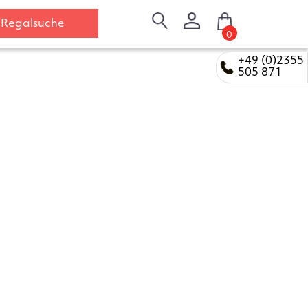
Regalsuche
0
+49 (0)2355
505 871