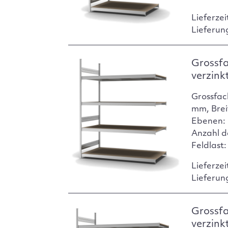
Lieferzei
Lieferun
Grossf
verzink
Grossfac
mm, Brei
Ebenen: 
Anzahl d
Feldlast
Lieferzei
Lieferun
Grossf
verzink