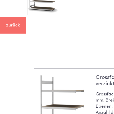
zurück
Grossf
verzink
Grossfac
mm, Brei
Ebenen: 
Anzahl d