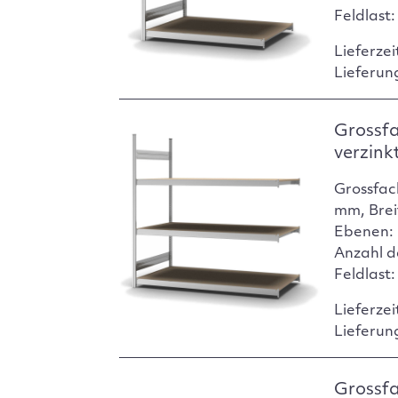
Feldlast
Lieferzei
Lieferun
Grossf
verzink
Grossfac
mm, Brei
Ebenen: 
Anzahl d
Feldlast
Lieferzei
Lieferun
Grossf