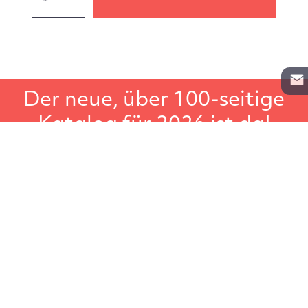
Der neue, über 100-seitige
Katalog für 2026 ist da!
In unserem Gesamtkatalog für Lagerregale, Aktenregale
und Schwerlastregale, finden Sie noch weiteres
Lagerzubehör wie zum Beispiel Leitern, Transportgeräte
oder Regalbeschriftungen. Der große Regalkatalog, ideal
um in Ruhe darin zu blättern.
Katalog anfordern