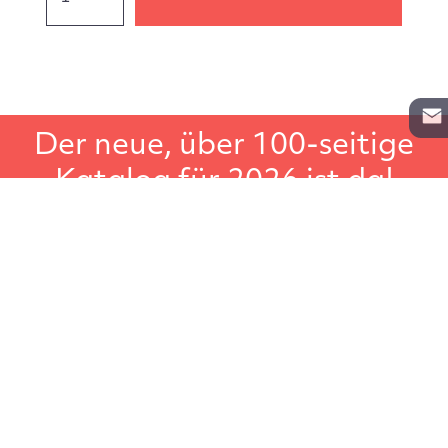
Der neue, über 100-seitige
Katalog für 2026 ist da!
In unserem Gesamtkatalog für Lagerregale, Aktenregale
und Schwerlastregale, finden Sie noch weiteres
Lagerzubehör wie zum Beispiel Leitern, Transportgeräte
oder Regalbeschriftungen. Der große Regalkatalog, ideal
um in Ruhe darin zu blättern.
Katalog anfordern