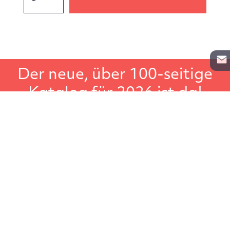
Der neue, über 100-seitige
Katalog für 2026 ist da!
In unserem Gesamtkatalog für Lagerregale, Aktenregale
und Schwerlastregale, finden Sie noch weiteres
Lagerzubehör wie zum Beispiel Leitern, Transportgeräte
oder Regalbeschriftungen. Der große Regalkatalog, ideal
um in Ruhe darin zu blättern.
Katalog anfordern