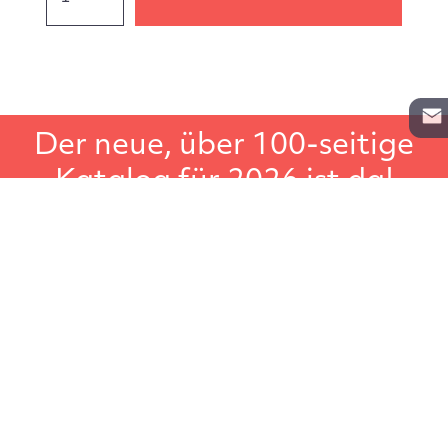
Der neue, über 100-seitige
Katalog für 2026 ist da!
In unserem Gesamtkatalog für Lagerregale, Aktenregale
und Schwerlastregale, finden Sie noch weiteres
Lagerzubehör wie zum Beispiel Leitern, Transportgeräte
oder Regalbeschriftungen. Der große Regalkatalog, ideal
um in Ruhe darin zu blättern.
Katalog anfordern