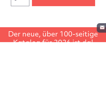
Der neue, über 100-seitige
Katalog für 2026 ist da!
In unserem Gesamtkatalog für Lagerregale, Aktenregale
und Schwerlastregale, finden Sie noch weiteres
Lagerzubehör wie zum Beispiel Leitern, Transportgeräte
oder Regalbeschriftungen. Der große Regalkatalog, ideal
um in Ruhe darin zu blättern.
Katalog anfordern