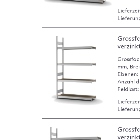
Lieferzei
Lieferun
Grossf
verzink
Grossfac
mm, Brei
Ebenen: 
Anzahl d
Feldlast
Lieferzei
Lieferun
Grossf
verzink