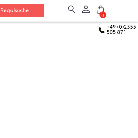
Regalsuche
0
+49 (0)2355
505 871