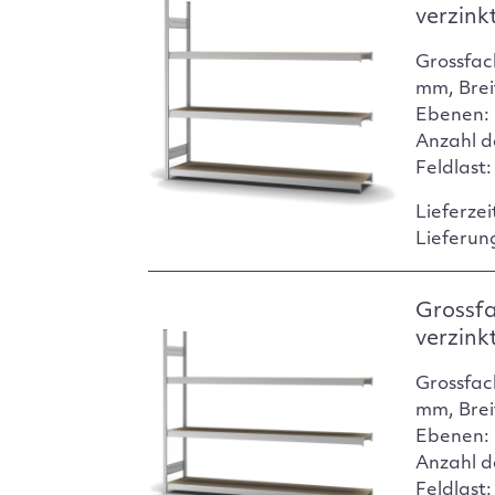
verzink
Grossfac
mm, Brei
Ebenen: 
Anzahl d
Feldlast
Lieferzei
Lieferun
Grossf
verzink
Grossfac
mm, Brei
Ebenen: 
Anzahl d
Feldlast