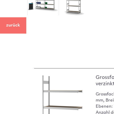
zurück
Grossf
verzink
Grossfac
mm, Brei
Ebenen: 
Anzahl d