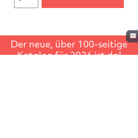
Der neue, über 100-seitige
Katalog für 2026 ist da!
In unserem Gesamtkatalog für Lagerregale, Aktenregale
und Schwerlastregale, finden Sie noch weiteres
Lagerzubehör wie zum Beispiel Leitern, Transportgeräte
oder Regalbeschriftungen. Der große Regalkatalog, ideal
um in Ruhe darin zu blättern.
Katalog anfordern