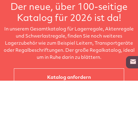
Der neue, über 100-seitige
Katalog für 2026 ist da!
In unserem Gesamtkatalog für Lagerregale, Aktenregale
und Schwerlastregale, finden Sie noch weiteres
Lagerzubehör wie zum Beispiel Leitern, Transportgeräte
oder Regalbeschriftungen. Der große Regalkatalog, ideal
um in Ruhe darin zu blättern.
Katalog anfordern
Unternehmen
Kataloge
Produkte
Info zur Lieferung