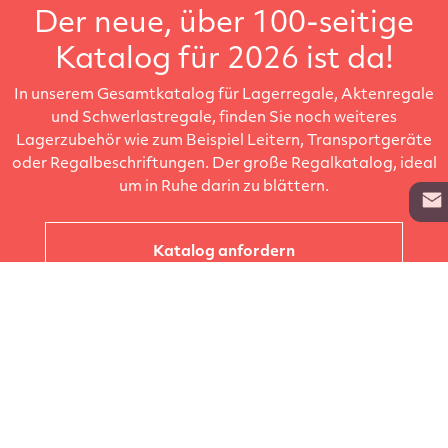
Der neue, über 100-seitige
Katalog für 2026 ist da!
In unserem Gesamtkatalog für Lagerregale, Aktenregale
und Schwerlastregale, finden Sie noch weiteres
Lagerzubehör wie zum Beispiel Leitern, Transportgeräte
oder Regalbeschriftungen. Der große Regalkatalog, ideal
um in Ruhe darin zu blättern.
Katalog anfordern
Unternehmen
Kataloge
Produkte
Info zur Lieferung