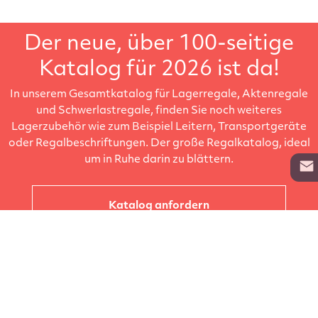
Der neue, über 100-seitige
Katalog für 2026 ist da!
In unserem Gesamtkatalog für Lagerregale, Aktenregale
und Schwerlastregale, finden Sie noch weiteres
Lagerzubehör wie zum Beispiel Leitern, Transportgeräte
oder Regalbeschriftungen. Der große Regalkatalog, ideal
um in Ruhe darin zu blättern.
Katalog anfordern
Unternehmen
Kataloge