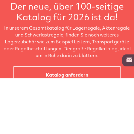
Der neue, über 100-seitige
Katalog für 2026 ist da!
In unserem Gesamtkatalog für Lagerregale, Aktenregale
und Schwerlastregale, finden Sie noch weiteres
Lagerzubehör wie zum Beispiel Leitern, Transportgeräte
oder Regalbeschriftungen. Der große Regalkatalog, ideal
um in Ruhe darin zu blättern.
Katalog anfordern
Unternehmen
Kataloge
Produkte
Info zur Lieferung