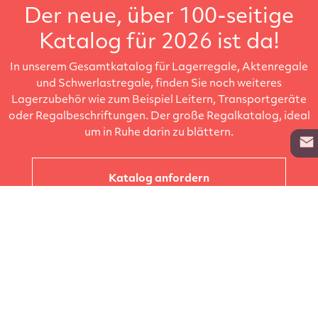
Der neue, über 100-seitige
Katalog für 2026 ist da!
In unserem Gesamtkatalog für Lagerregale, Aktenregale
und Schwerlastregale, finden Sie noch weiteres
Lagerzubehör wie zum Beispiel Leitern, Transportgeräte
oder Regalbeschriftungen. Der große Regalkatalog, ideal
um in Ruhe darin zu blättern.
Katalog anfordern
Unternehmen
Kataloge
Produkte
Info zur Lieferung