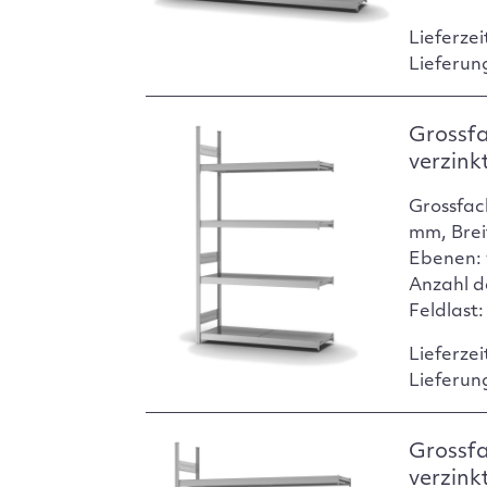
Lieferzei
Lieferun
Grossf
verzink
Grossfac
mm, Brei
Ebenen: 
Anzahl d
Feldlast
Lieferzei
Lieferun
Grossf
verzink