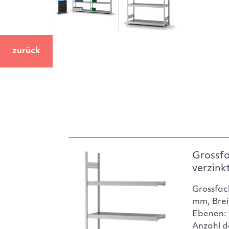
zurück
Grossf
verzink
Grossfac
mm, Brei
Ebenen: 
Anzahl d