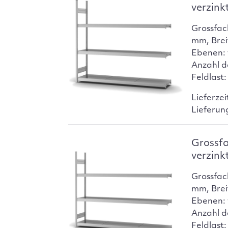
verzink
Grossfac
mm, Brei
Ebenen: 
Anzahl d
Feldlast
Lieferzei
Lieferun
Grossf
verzink
Grossfac
mm, Brei
Ebenen: 
Anzahl d
Feldlast