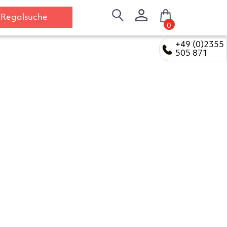
Regalsuche
0
+49 (0)2355
505 871