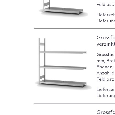
Feldlast
Lieferzei
Lieferun
Grossf
verzink
Grossfac
mm, Brei
Ebenen: 
Anzahl d
Feldlast
Lieferzei
Lieferun
Grossf