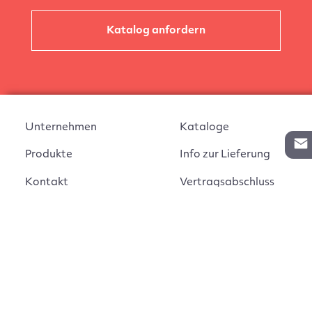
Katalog anfordern
Unternehmen
Kataloge
Produkte
Info zur Lieferung
Kontakt
Vertragsabschluss
Auftrag widerrufen
AGB
Widerrufsbelehrung
Impressum
Montageanleitungen
Datenschutz