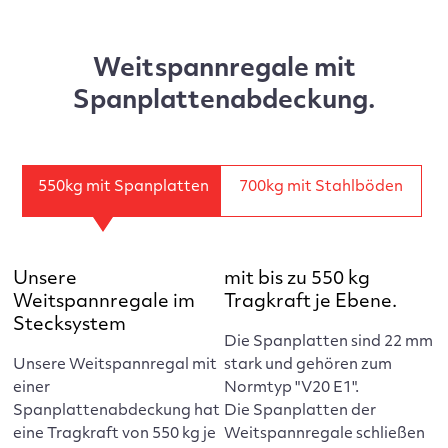
Weitspannregale mit
Spanplattenabdeckung.
550kg mit Spanplatten
700kg mit Stahlböden
Unsere
mit bis zu 550 kg
Weitspannregale im
Tragkraft je Ebene.
Stecksystem
Die Spanplatten sind 22 mm
Unsere Weitspannregal mit
stark und gehören zum
einer
Normtyp "V20 E1".
Spanplattenabdeckung hat
Die Spanplatten der
eine Tragkraft von 550 kg je
Weitspannregale schließen