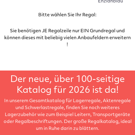
Enzianblau
Bitte wählen Sie Ihr Regal:
Sie benötigen JE Regalzeile nur EIN Grundregal und
können dieses mit beliebig vielen Anbaufeldern erweitern
!
Der neue, über 100-seitige
Katalog für 2026 ist da!
In unserem Gesamtkatalog für Lagerregale, Aktenregale
und Schwerlastregale, finden Sie noch weiteres
Lagerzubehör wie zum Beispiel Leitern, Transportgeräte
oder Regalbeschriftungen. Der große Regalkatalog, ideal
um in Ruhe darin zu blättern.