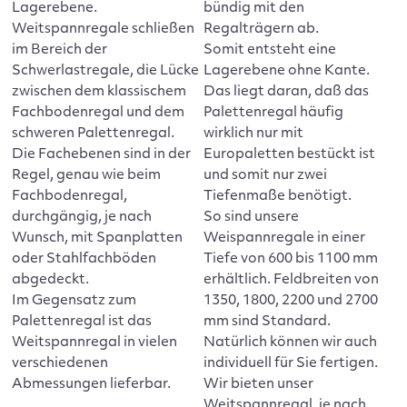
Lagerebene.
bündig mit den
Weitspannregale schließen
Regalträgern ab.
im Bereich der
Somit entsteht eine
Schwerlastregale, die Lücke
Lagerebene ohne Kante.
zwischen dem klassischem
Das liegt daran, daß das
Fachbodenregal und dem
Palettenregal häufig
schweren Palettenregal.
wirklich nur mit
Die Fachebenen sind in der
Europaletten bestückt ist
Regel, genau wie beim
und somit nur zwei
Fachbodenregal,
Tiefenmaße benötigt.
durchgängig, je nach
So sind unsere
Wunsch, mit Spanplatten
Weispannregale in einer
oder Stahlfachböden
Tiefe von 600 bis 1100 mm
abgedeckt.
erhältlich. Feldbreiten von
Im Gegensatz zum
1350, 1800, 2200 und 2700
Palettenregal ist das
mm sind Standard.
Weitspannregal in vielen
Natürlich können wir auch
verschiedenen
individuell für Sie fertigen.
Abmessungen lieferbar.
Wir bieten unser
Weitspannregal, je nach