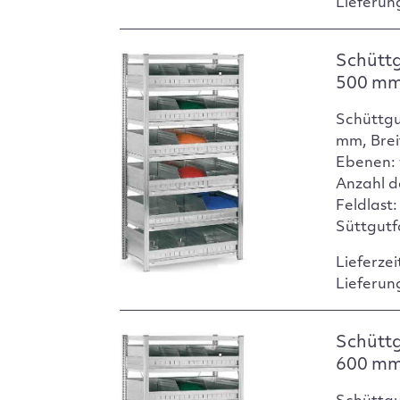
Lieferun
Schüttg
500 m
Schüttgu
mm, Brei
Ebenen: 
Anzahl d
Feldlast:
Süttgutf
Lieferzei
Lieferun
Schüttg
600 m