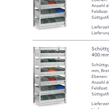
Ebenen: 
Anzahl d
Feldlast:
Süttgutf
Lieferzei
Lieferun
Schüttg
400 m
Schüttgu
mm, Brei
Ebenen: 
Anzahl d
Feldlast:
Süttgutf
Lieferzei