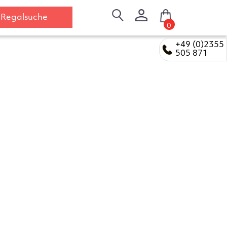
Regalsuche
0
+49 (0)2355
505 871