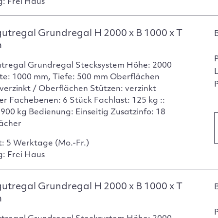
g: Frei Haus
utregal Grundregal H 2000 x B 1000 x T
m
tregal Grundregal Stecksystem Höhe: 2000
te: 1000 mm, Tiefe: 500 mm Oberflächen
P
verzinkt / Oberflächen Stützen: verzinkt
er Fachebenen: 6 Stück Fachlast: 125 kg ::
 900 kg Bedienung: Einseitig Zusatzinfo: 18
ächer
t: 5 Werktage (Mo.-Fr.)
g: Frei Haus
utregal Grundregal H 2000 x B 1000 x T
m