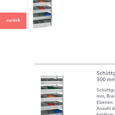
zurück
Schüttg
300 m
Schüttgu
mm, Brei
Ebenen: 
Anzahl d
Feldlast: